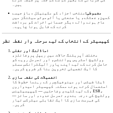
ہیں۔
مضبوطی:
منتخب اجزاء کو مکینیکل دباؤ جیسے
کمپن، جھٹکے، یا صنعتی یا آٹوموٹو سیٹنگز میں
عام ہونے والے دیگر جسمانی اثرات کو برداشت
کرنے کے قابل ہونا چاہیے۔
کپیسیٹر کے انتخاب کے لیے مرحلہ وار نقطہ نظر
ماڈلنگ اور نقلی:
مختلف آپریٹنگ حالات میں ریپل پروفائلز،
وولٹیج اسٹریس پوائنٹس، اور تھرمل رویے کو
حاصل کرنے کے لیے اپنے پاور الیکٹرانکس سسٹم
کا ایک تفصیلی تخروپن بنا کر شروع کریں۔
تفصیلات کی نقشہ سازی:
ڈیٹا شیٹس اور مینوفیکچرر کے رہنما خطوط کا
استعمال کرتے ہوئے ممکنہ کیپسیٹر امیدواروں
کے لیے کلیدی وضاحتیں — کیپیسیٹینس، ESR،
وولٹیج کی درجہ بندی، تھرمل حدود، اور سائز —
کی فہرست سازی کا ایک تقابلی میٹرکس تیار
کریں۔