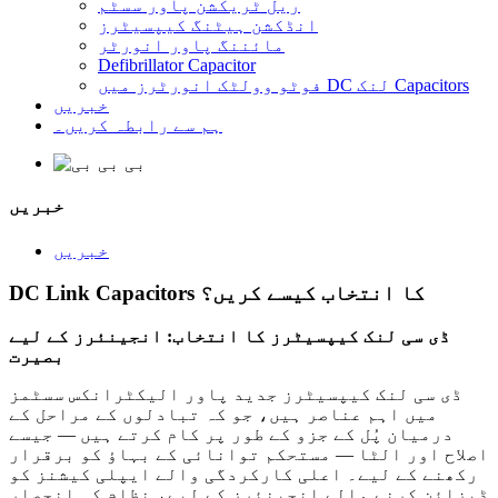
ریل ٹریکشن پاور سسٹم
انڈکشن ہیٹنگ کیپسیٹرز
مائننگ پاور انورٹر
Defibrillator Capacitor
فوٹو وولٹک انورٹرز میں DC لنک Capacitors
خبریں
ہم سے رابطہ کریں۔
خبریں
خبریں
DC Link Capacitors کا انتخاب کیسے کریں؟
ڈی سی لنک کیپسیٹرز کا انتخاب: انجینئرز کے لیے
بصیرت
ڈی سی لنک کیپسیٹرز جدید پاور الیکٹرانکس سسٹمز
میں اہم عناصر ہیں، جو کہ تبادلوں کے مراحل کے
درمیان پُل کے جزو کے طور پر کام کرتے ہیں — جیسے
اصلاح اور الٹا — مستحکم توانائی کے بہاؤ کو برقرار
رکھنے کے لیے۔ اعلی کارکردگی والے ایپلی کیشنز کو
ڈیزائن کرنے والے انجینئرز کے لیے، نظام کی انحصار