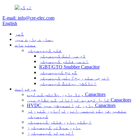
E-mail: info@cre-elec.com
English
گھر
ہمارے بارے میں
مصنوعات
فلم کیپیسیٹر
ڈی سی لنک کیپسیٹر
اے سی فلٹر کیپسیٹر
IGBT/GTO Snubber Capacitor
گونج کیپیسیٹر
انرجی سٹوریج / پلس کیپسیٹر
انڈکشن ہیٹنگ کیپسیٹر
درخواست
ونڈ پاور پلانٹس کے لیے Capacitors
قابل تجدید توانائی کے نظام میں Capacitors
HVDC پاور ٹرانسمیشن میں Capacitors
متغیر فریکوئینسی انورٹر/پاور کنورٹر
کیپسیٹر
ایکٹو پاور فلٹر کیپسیٹر
پاور سپلائی کیپسیٹرز
آٹوموٹو کیپسیٹرز