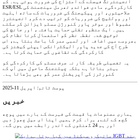
انجینئرنگ فیصلے کے امتزاج کی ضرورت ہوتی ہے۔ کم
ESR/ESL کارکردگی، مادی فوائد، تھرمل مینجمنٹ کی
صلاحیتوں، اور پیکیجنگ کی ضروریات کے ساتھ اہلیت
اور وولٹیج کی ضروریات کو ترتیب دے کر، انجینئرز
مضبوط اور موثر پاور کنورژن سسٹم ڈیزائن کر سکتے
ہیں۔ ایک منظم، نقلی حمایت یافتہ، اور جانچ کی
توثیق شدہ نقطہ نظر کو استعمال کرنا نظام کی
بھروسے میں اضافہ اور لمبی عمر کا باعث بنتا ہے، اس
طرح آج کی جدید پاور الیکٹرانکس ایپلی کیشنز کی
کارکردگی کے تقاضوں کی حمایت کرتا ہے۔
یہ تفصیلی طریقہ کار نہ صرف سسٹم کی کارکردگی کو
بہتر بناتا ہے بلکہ چیلنجنگ ماحول میں آپ کے
کنورٹرز کی آپریشنل عمر کو بھی بڑھاتا ہے۔
پوسٹ ٹائم: اپریل 11-2025
خبریں
ہماری مصنوعات یا قیمت کی فہرست کے بارے میں پوچھ
گچھ کے لئے، براہ کرم ہمیں اپنا ای میل چھوڑ دیں
اور ہم 24 گھنٹوں کے اندر رابطے میں ہوں گے۔