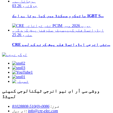
03 جولائی، 26
مائیکرو سیکنڈ میں کیا ہوتا ہے ایک IGBT S...
25 مئی، 26
CRE نئی انرجی ایڈوانسڈ فلم پیش کرنے کے لیے...
ووشی سی آر ای نیو انرجی ٹیکنالوجی کمپنی
لمیٹڈ
فون:
0086-(0)510-81028808
info@cre-elec.com
ای میل: