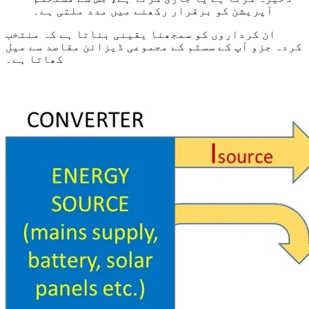
آپریشن کو برقرار رکھنے میں مدد ملتی ہے۔
ان کرداروں کو سمجھنا یقینی بناتا ہے کہ منتخب
کردہ جزو آپ کے سسٹم کے مجموعی ڈیزائن مقاصد سے میل
کھاتا ہے۔