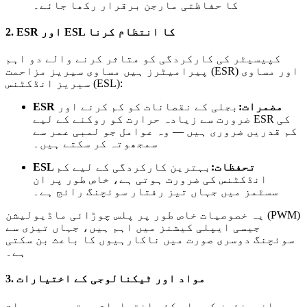
کا حفاظتی مارجن برقرار رکھا جائے۔
2. ESR اور ESL کا انتظام کرنا
کپیسیٹر کی کارکردگی کو متاثر کرنے والے دو اہم
پیرامیٹرز ہیں مساوی سیریز مزاحمت (ESR) اور مساوی
سیریز انڈکٹنس (ESL):
ESR مضمرات:
بجلی کے نقصانات کو کم کرنے اور
ضرورت سے زیادہ حرارت کو روکنے کے لیے ESR کی
کم قدریں ضروری ہیں — وہ عوامل جو لمبی عمر سے
سمجھوتہ کر سکتے ہیں۔
ESL تحفظات:
بہترین کارکردگی کے لیے کم
انڈکٹنس کی ضرورت ہوتی ہے، خاص طور پر ان
سسٹمز میں جہاں تیز رفتار سوئچنگ رائج ہے۔
یہ خصوصیات خاص طور پر پلس چوڑائی ماڈیولیشن (PWM)
جیسی ایپلی کیشنز میں اہم ہیں، جہاں تیزی سے
سوئچنگ دوسری صورت میں ناکارہیوں کا باعث بن سکتی
ہے۔
3. مواد اور ٹیکنالوجی کے اختیارات
انجینئرز کے پاس کئی اختیارات ہوتے ہیں جب بات