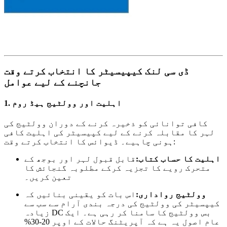
ڈی سی لنک کیپیسیٹر کا انتخاب کرتے وقت
جانچنے کے لیے عوامل
1. اہلیت اور وولٹیج ہیڈ روم
کافی توانائی کو ذخیرہ کرنے کے دوران وولٹیج کی
لہر کا مقابلہ کرنے کے لیے کپیسیٹر کی اہلیت کافی
ہونی چاہیے۔ ڈیوائس کا انتخاب کرتے وقت:
اہلیت کا حساب کتاب:
قابل قبول لہر اور بوجھ کے
متحرک رویے کا تجزیہ کرکے مطلوبہ گنجائش کا
تعین کریں۔
وولٹیج رواداری:
اس بات کو یقینی بنائیں کہ
کیپسیٹر کی وولٹیج کی درجہ بندی آرام سے سب سے
زیادہ DC بس وولٹیج کا سامنا کر رہی ہے۔ ایک
عام اصول یہ ہے کہ آپریٹنگ حالات کے اوپر 20-30%