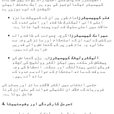
کیپسیٹر ٹیکنالوجیز کی ہو، ہر ایک مختلف ایپلی
کیشنز کے لیے موزوں ہے:
فلم کیپیسیٹرز:
عام طور پر ان کے کمپیکٹ سائز،
اعلی ڈائی الیکٹرک طاقت، اور اعلی تعدد کے
حالات میں اعلی سلوک کے لیے پسند کیا جاتا ہے۔
سیرامک ​​کیپسیٹرز:
اگرچہ چھوٹے، کم طاقت والے
سرکٹس کے لیے ان کے استحکام اور سائز کی وجہ سے
مثالی، وہ عام طور پر کم گنجائش والی قدریں
فراہم کرتے ہیں۔
الیکٹرولیٹک کیپسیٹرز:
یہ بڑی گنجائش کی
پیشکش کر سکتے ہیں لیکن اکثر وولٹیج کی لچک،
فریکوئنسی ہینڈلنگ، اور ممکنہ انحطاط کی وجہ
سے وقت کے ساتھ استحکام کے حوالے سے حدود کے
ساتھ آتے ہیں۔
حتمی انتخاب میں اکثر لاگت، سائز اور سسٹم کی
ضروریات کے خلاف ان تکنیکی فوائد کو متوازن کرنا
شامل ہوتا ہے۔
4. تھرمل کارکردگی اور وشوسنییتا
یہ دیکھتے ہوئے کہ ڈی سی لنک کیپسیٹرز اہم درجہ