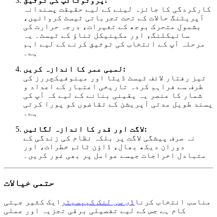
پروٹوٹائپ کی توثیق:
کارکردگی کا جائزہ لینے کے لیے حقیقت پسندانہ
آپریٹنگ حالات کے تحت تجرباتی ٹیسٹ کروائیں،
بشمول متحرک بوجھ کے تغیرات، درجہ حرارت کی
سائیکلنگ، اور مکینیکل تناؤ کے ٹیسٹ۔ یہ
مرحلہ آپ کے انتخاب کی توثیق کرنے کے لیے اہم
ہے۔
لمبی عمر کا اندازہ کریں:
تیز رفتار لائف ٹیسٹ ڈیٹا اور مینوفیکچررز کی
طرف سے فراہم کردہ تاریخی اعتبار کے اعداد و
شمار کا عنصر یہ یقینی بنانے کے لیے کہ آپ کی
پسند طویل مدتی آپریشن کے تقاضوں کو پورا کرتی
ہے۔
لاگت اور قدر کا اندازہ لگائیں:
نہ صرف پیشگی لاگت پر بلکہ نظام کی زندگی کے
دوران دیکھ بھال، ڈاؤن ٹائم خطرات، اور
متبادل اخراجات جیسے عوامل پر بھی غور کریں۔
حتمی خیالات
مناسب انتخاب کرنا
ڈی سی لنک کیپسیٹر
ایک کثیر جہتی
کام ہے جس کے لیے تفصیلی برقی تجزیہ اور عملی