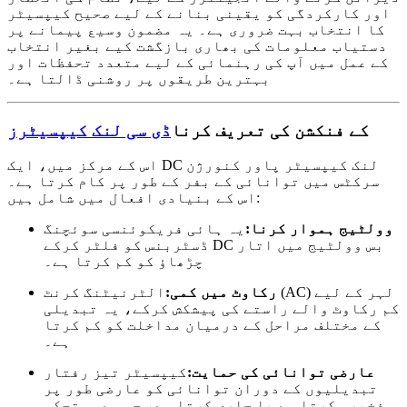
اور کارکردگی کو یقینی بنانے کے لیے صحیح کیپسیٹر
کا انتخاب بہت ضروری ہے۔ یہ مضمون وسیع پیمانے پر
دستیاب معلومات کی بھاری بازگشت کیے بغیر انتخاب
کے عمل میں آپ کی رہنمائی کے لیے متعدد تحفظات اور
بہترین طریقوں پر روشنی ڈالتا ہے۔
کے فنکشن کی تعریف کرنا
ڈی سی لنک کیپسیٹرز
اس کے مرکز میں، ایک DC لنک کیپسیٹر پاور کنورژن
سرکٹس میں توانائی کے بفر کے طور پر کام کرتا ہے۔
اس کے بنیادی افعال میں شامل ہیں:
وولٹیج ہموار کرنا:
یہ ہائی فریکوئنسی سوئچنگ
ڈسٹربنس کو فلٹر کرکے DC بس وولٹیج میں اتار
چڑھاؤ کو کم کرتا ہے۔
رکاوٹ میں کمی:
الٹرنیٹنگ کرنٹ (AC) لہر کے لیے
کم رکاوٹ والے راستے کی پیشکش کرکے، یہ تبدیلی
کے مختلف مراحل کے درمیان مداخلت کو کم کرتا
ہے۔
عارضی توانائی کی حمایت:
کیپسیٹر تیز رفتار
تبدیلیوں کے دوران توانائی کو عارضی طور پر
ذخیرہ کرتا ہے یا جاری کرتا ہے، جس سے مستحکم