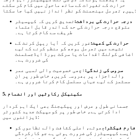
حرارت کے تغیرات کے ساتھ ماحول میں کام کر سکتے
ہیں، تھرمل مینجمنٹ کو نظر انداز نہیں کیا جا سکتا:
درجہ حرارت کی برداشت:
تصدیق کریں کہ کیپسیٹر
متوقع درجہ حرارت کی حد کے اندر قابل اعتماد
طریقے سے کام کرتا ہے۔
حرارت کی کھپت:
غور کریں کہ آیا ریپل کرنٹ کے
نتیجے میں تھرمل بوجھ کو منظم کرنے کے لیے
اضافی کولنگ اقدامات یا سرکٹ بورڈ ایڈجسٹمنٹ
کی ضرورت ہے۔
سروس کی زندگی:
اچھی خصوصیت والی لمبی عمر
والے اجزاء پر بھروسہ کریں، خاص طور پر ان
سسٹمز کے لیے جہاں مسلسل کام کرنا ضروری ہے۔
5. مکینیکل رکاوٹیں اور انضمام
جسمانی طول و عرض اور پیکیجنگ بھی ایک اہم کردار
ادا کرتی ہے، خاص طور پر کومپیکٹ جدید کنورٹر
ڈیزائنوں میں:
فارم فیکٹر:
چھوٹے، اعلی کثافت والے نظاموں کو
ایسے کیپسیٹرز کی ضرورت ہوتی ہے جو کارکردگی
کی قربانی کے بغیر کم سے کم جگہ پر قبضہ کرتے