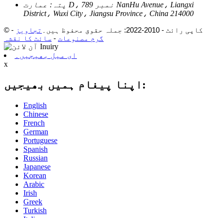
پتہ:
عمارت D، نمبر 789 NanHu Avenue، Liangxi
District، Wuxi City، Jiangsu Province، China 214000
© کاپی رائٹ - 2010-2022: جملہ حقوق محفوظ ہیں۔
تجاویز
-
گرم مصنوعات
-
سائٹ کا نقشہ
ای میل بھیجیں۔
x
اپنا پیغام ہمیں بھیجیں:
English
Chinese
French
German
Portuguese
Spanish
Russian
Japanese
Korean
Arabic
Irish
Greek
Turkish